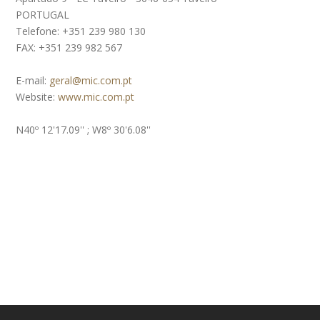
PORTUGAL
Telefone: +351 239 980 130
FAX: +351 239 982 567
E-mail:
geral@mic.com.pt
Website:
www.mic.com.pt
N40º 12'17.09'' ; W8º 30'6.08''