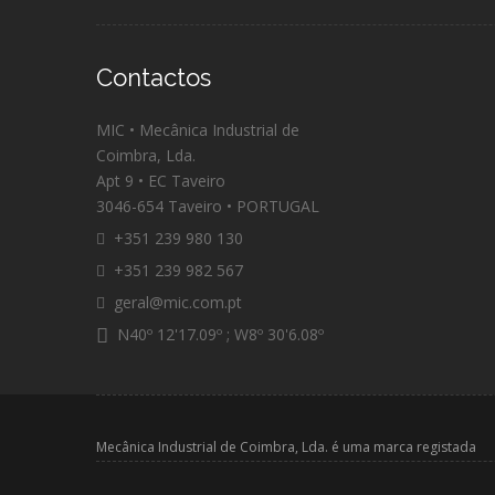
Contactos
MIC • Mecânica Industrial de
Coimbra, Lda.
Apt 9 • EC Taveiro
3046-654 Taveiro • PORTUGAL
+351 239 980 130
+351 239 982 567
geral@mic.com.pt
N40º 12'17.09º ; W8º 30'6.08º
Mecânica Industrial de Coimbra, Lda. é uma marca registada