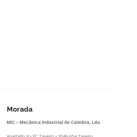
Morada
MIC – Mecânica Industrial de Coimbra, Lda.
Apartado 9 • EC Taveiro • 3046-654 Taveiro