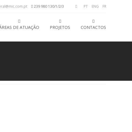
ral@mic.com.pt
239 980 130/1/2/3
PT
ENG
FR
ÁREAS DE ATUAÇÃO
PROJETOS
CONTACTOS