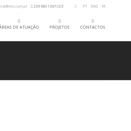
ral@mic.com.pt
239 980 130/1/2/3
PT
ENG
FR
ÁREAS DE ATUAÇÃO
PROJETOS
CONTACTOS