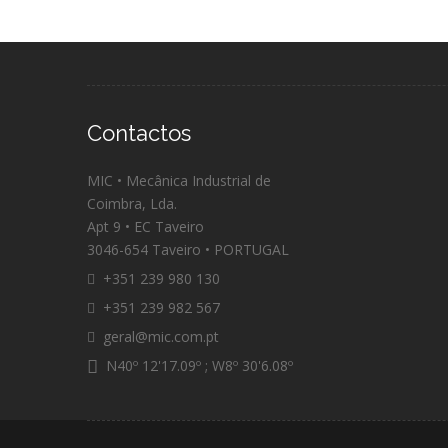
Contactos
MIC • Mecânica Industrial de
Coimbra, Lda.
Apt 9 • EC Taveiro
3046-654 Taveiro • PORTUGAL
+351 239 980 130
+351 239 982 567
geral@mic.com.pt
N40º 12'17.09º ; W8º 30'6.08º