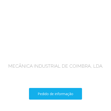
MIC
MECÂNICA INDUSTRIAL DE COIMBRA, LDA.
Manutenção, Reparações e Montagens Industriais
Pedido de informação