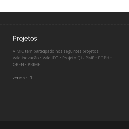
Projetos
A MIC tem participado nos seguintes projetos:
Vale Inovação • Vale IDT • Projeto QI - PME • POPH •
QREN • PRIME
ver mais