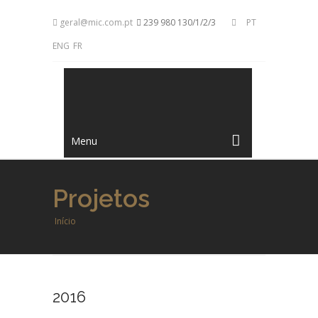
geral@mic.com.pt
239 980 130/1/2/3
PT
ENG
FR
Menu
Projetos
Início
2016