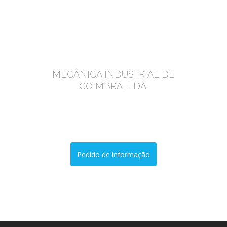
MIC
MECÂNICA INDUSTRIAL DE
COIMBRA, LDA.
Manutenção, Reparações e Montagens
Industriais
Pedido de informação