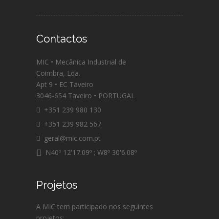
Contactos
MIC • Mecânica Industrial de
Coimbra, Lda.
Apt 9 • EC Taveiro
3046-654 Taveiro • PORTUGAL
+351 239 980 130
+351 239 982 567
geral@mic.com.pt
N40º 12'17.09º ; W8º 30'6.08º
Projetos
A MIC tem participado nos seguintes
projetos: