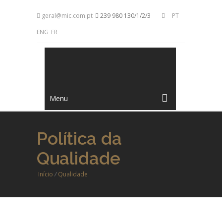
geral@mic.com.pt
239 980 130/1/2/3
PT
ENG
FR
Menu
Política da
Qualidade
Início
/
Qualidade