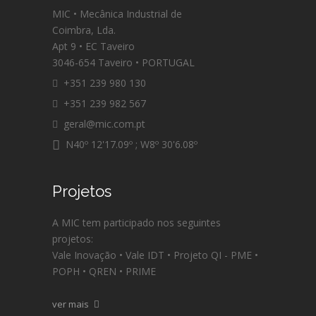
MIC • Mecânica Industrial de
Coimbra, Lda.
Apt 9 • EC Taveiro
3046-654 Taveiro • PORTUGAL
+351 239 980 130
+351 239 982 567
geral@mic.com.pt
N40º 12'17.09º ; W8º 30'6.08º
Projetos
A MIC tem participado nos seguintes
projetos:
Vale Inovação • Vale IDT • Projeto QI - PME •
POPH • QREN • PRIME
ver mais