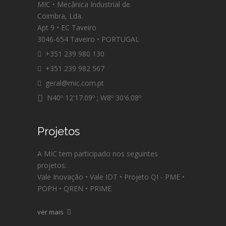
MIC • Mecânica Industrial de
Coimbra, Lda.
Apt 9 • EC Taveiro
3046-654 Taveiro • PORTUGAL
+351 239 980 130
+351 239 982 567
geral@mic.com.pt
N40º 12'17.09º ; W8º 30'6.08º
Projetos
A MIC tem participado nos seguintes
projetos:
Vale Inovação • Vale IDT • Projeto QI - PME •
POPH • QREN • PRIME
ver mais