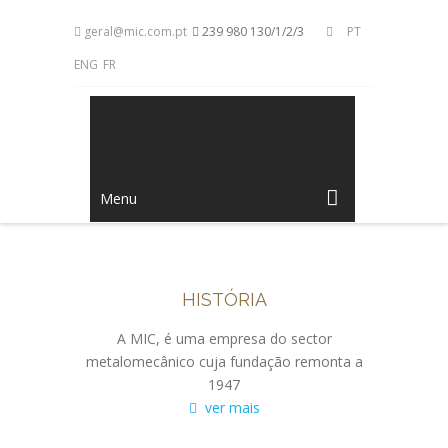
geral@mic.com.pt
239 980 130/1/2/3
PT
ENG
FR
Menu
HISTÓRIA
A MIC, é uma empresa do sector
metalomecânico cuja fundação remonta a
1947
ver mais